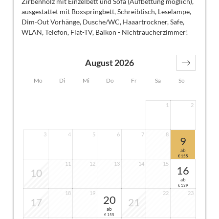
Zirbenholz mit Einzelbett und Sofa (Aufbettung möglich),
ausgestattet mit Boxspringbett, Schreibtisch, Leselampe,
Dim-Out Vorhänge, Dusche/WC, Haaartrockner, Safe,
WLAN, Telefon, Flat-TV, Balkon - Nichtraucherzimmer!
August 2026
Mo
Di
Mi
Do
Fr
Sa
So
1
2
3
4
5
6
7
8
9
ab
155
€
11
12
13
14
15
16
10
ab
139
€
18
19
22
23
20
17
21
ab
155
€