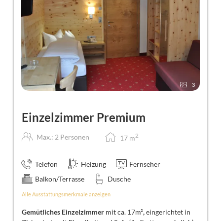
3
Einzelzimmer Premium
2
Max.: 2 Personen
17
m
Telefon
Heizung
Fernseher
Balkon/Terrasse
Dusche
Alle Ausstattungsmerkmale anzeigen
Gemütliches Einzelzimmer
mit ca. 17m²
,
eingerichtet in