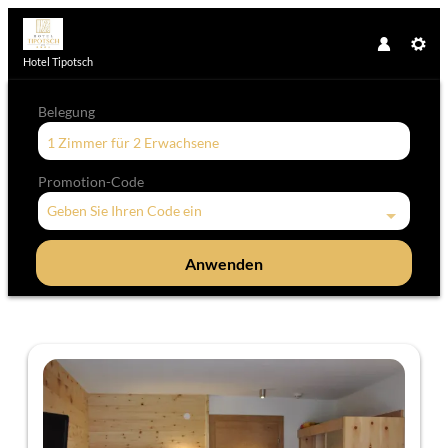
Hotel Tipotsch
Belegung
1 Zimmer
für
2 Erwachsene
Promotion-Code
Geben Sie Ihren Code ein
Anwenden
Unsere Angebote im Zimmer "Ei