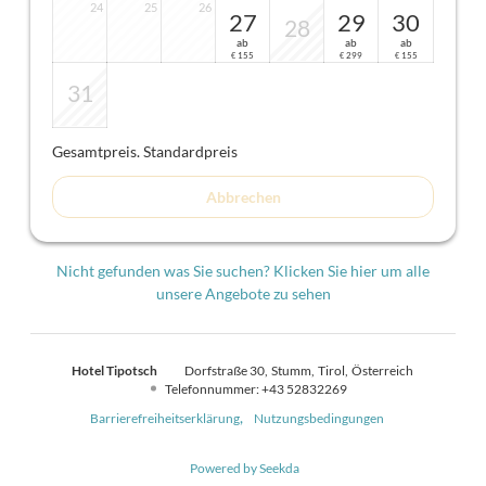
24
25
26
27
29
30
28
ab
ab
ab
155
299
155
€
€
€
31
Gesamtpreis
. Standardpreis
Abbrechen
Nicht gefunden was Sie suchen? Klicken Sie hier um alle
unsere Angebote zu sehen
Hotel Tipotsch
Dorfstraße 30
Stumm
Tirol
Österreich
Telefonnummer
:
+43 52832269
Barrierefreiheitserklärung
Nutzungsbedingungen
Powered by Seekda